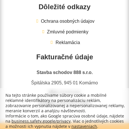
Dôležité odkazy
Ochrana osobných údajov
Zmluvné podmienky
Reklamácia
Fakturačné údaje
Stavba schodov 888 s.r.o.
Špitálska 2905, 945 01 Komárno
IČO:
51737132
Na tejto stránke používame súbory cookie a mobilné
reklamné identifikátory na personalizáciu reklám,
IČ DPH:
SK2120774260
zobrazovanie personalizovanej a nepersonalizovanej reklamy,
meranie konverzií a analýzu návštevnosti.
Informácie o tom, ako Google spracúva osobné údaje, nájdete
na
business.safety.google/privacy
. Viac o jednotlivých cookies
a možnosti ich vypnutia nájdete v
nastaveniach
.